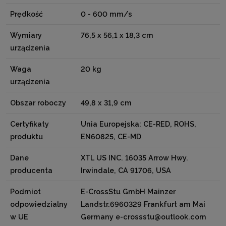
Prędkość
0 - 600 mm/s
Wymiary
76,5 x 56,1 x 18,3 cm
urządzenia
Waga
20 kg
urządzenia
Obszar roboczy
49,8 x 31,9 cm
Certyfikaty
Unia Europejska: CE-RED, ROHS,
produktu
EN60825, CE-MD
Dane
XTL US INC. 16035 Arrow Hwy.
producenta
Irwindale, CA 91706, USA
Podmiot
E-CrossStu GmbH Mainzer
odpowiedzialny
Landstr.6960329 Frankfurt am Mai
w UE
Germany e-crossstu@outlook.com