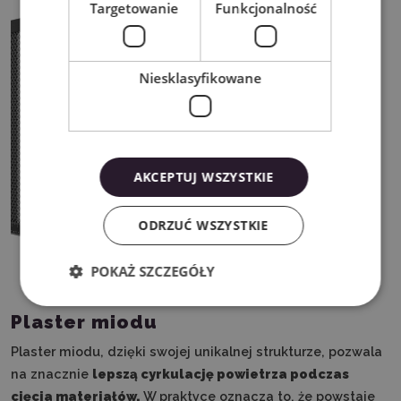
Targetowanie
Funkcjonalność
Niesklasyfikowane
AKCEPTUJ WSZYSTKIE
ODRZUĆ WSZYSTKIE
POKAŻ SZCZEGÓŁY
Plaster miodu
Plaster miodu, dzięki swojej unikalnej strukturze, pozwala
na znacznie
lepszą cyrkulację powietrza podczas
cięcia materiałów.
W praktyce oznacza to, że powstaje