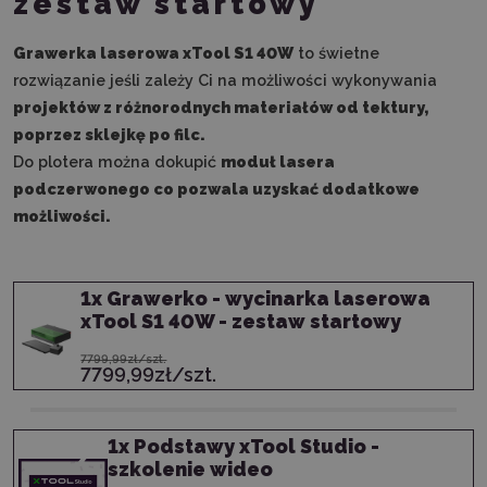
zestaw startowy
Grawerka laserowa xTool S1 40W
to świetne
rozwiązanie jeśli zależy Ci na możliwości wykonywania
projektów z różnorodnych materiałów od tektury,
poprzez sklejkę po filc.
Do plotera można dokupić
moduł lasera
podczerwonego co pozwala uzyskać dodatkowe
możliwości.
1
x
Grawerko - wycinarka laserowa
xTool S1 40W - zestaw startowy
7799,99zł/szt.
7799,99zł/szt.
1
x
Podstawy xTool Studio -
szkolenie wideo