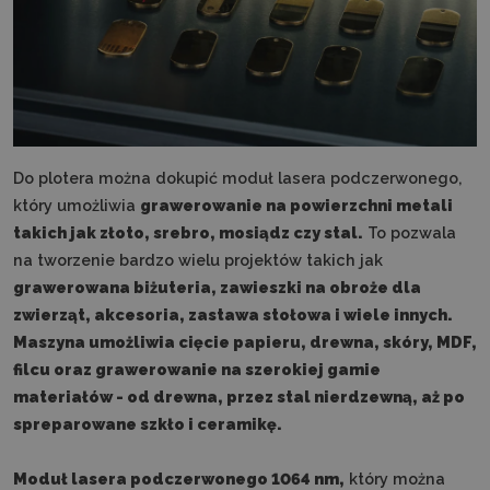
Do plotera można dokupić moduł lasera podczerwonego,
który umożliwia
grawerowanie na powierzchni metali
takich jak złoto, srebro, mosiądz czy stal.
To pozwala
na tworzenie bardzo wielu projektów takich jak
grawerowana biżuteria, zawieszki na obroże dla
zwierząt, akcesoria, zastawa stołowa i wiele innych.
Maszyna umożliwia cięcie papieru, drewna, skóry, MDF,
filcu oraz grawerowanie na szerokiej gamie
materiałów - od drewna, przez stal nierdzewną, aż po
spreparowane szkło i ceramikę.
Moduł lasera podczerwonego 1064 nm,
który można