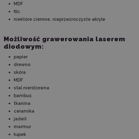
MDF
filc
niektóre ciemne, nieprzezroczyste akryle
Możliwość grawerowania laserem
diodowym:
papier
drewno
skóra
MDF
stal nierdzewna
bambus
tkanina
ceramika
jadeit
marmur
łupek