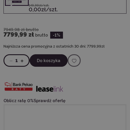
149,99zł/szt.
0,00zł/szt.
7949,98 zł
brutto
7799,99 zł
brutto
-1
%
Najniższa cena promocyjna z ostatnich 30 dni:
7799,99zł
1
Do koszyka
Oblicz ratę 0%
Sprawdź ofertę