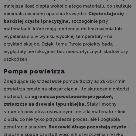
mniejsza ilość ciepła wokół ciętego materiału, co skutkuje
minimalizowaniem opalenia krawędzi.
Cięcie staje się
bardziej czyste i precyzyjne,
szczególnie przy
materiałach, które mają tendencję do brązowienia lub
wypalania się w wyniku wysokiej temperatury - na
przykład sklejce. Dzięki temu Twoje projekty będą
wyglądały perfekcyjnie, bez nieestetycznych śladów czy
uszkodzeń.
Pompa powietrza
Znajdująca się w zestawie pompa tłoczy aż 25-30 l/min
powietrza prosto na obszar cięcia - to skutecznie chłodzi
materiał, co
ogranicza powstawanie przypaleń,
zwłaszcza na drewnie typu sklejka.
Stały i mocny
strumień powietrza usuwa dym i resztki materiału z linii
cięcia, co nie tylko przyspiesza proces, ale i pogłębia
penetrację laserem.
Soczewki długo pozostają czyste
-
znacznie spada częstotliwość ich czyszczenia i ryzyko