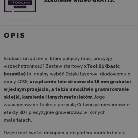
OPIS
Szukasz urządzenia, które połączy moc, precyzję i
wszechstronność? Zestaw startowy
xTool S1 (
basic
boundle)
to idealny wybór! Dzięki laserowi diodowemu o
mocy 40W,
urządzenie tnie drewno do 18 mm grubości
w jednym przejściu, a także umożliwia grawerowanie
sklejki, kamienia i innych materiałów.
Jego
zaawansowane funkcje pozwolą Ci tworzyć niesamowite
efekty 3D i precyzyjnie grawerować w różnych
materiałach.
Dzięki możliwości dokupienia do plotera modułu lasera