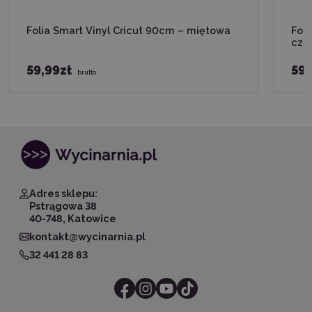
Folia Smart Vinyl Cricut 90cm – miętowa
Foli
cza
59,99zł
59,
brutto
Adres sklepu:
Pstrągowa 38
40-748, Katowice
kontakt@wycinarnia.pl
32 441 28 83