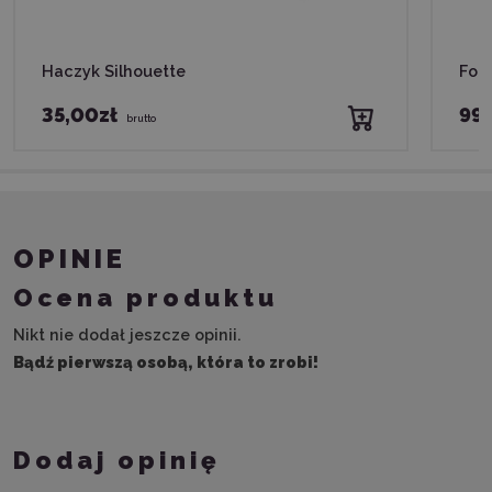
Haczyk Silhouette
Foli
35,00zł
99,
brutto
OPINIE
Ocena produktu
Nikt nie dodał jeszcze opinii.
Bądź pierwszą osobą, która to zrobi!
Dodaj opinię