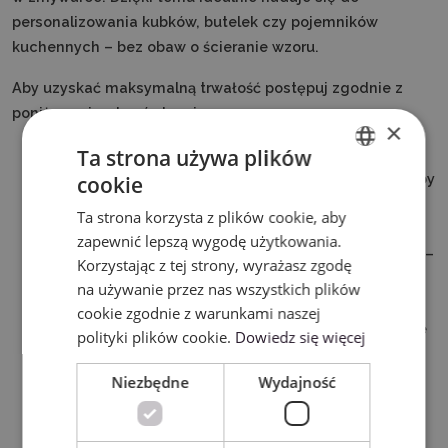
personalizowania kubków, butelek czy pojemników
kuchennych – bez obaw o ścieranie wzoru.
Aby uzyskać maksymalną trwałość postępuj zgodnie z
poniższymi wskazówkami:
×
Ta strona używa plików
Upewnij się, że projekt z folii jest nałożony na
powierzchnię nadającą się do mycia w zmywarce. Aby
cookie
ENGLISH
uzyskać szczegółowe informacje, sprawdź stronę
Ta strona korzysta z plików cookie, aby
POLISH
producenta.
zapewnić lepszą wygodę użytkowania.
Upewnij się, że powierzchnia przedmiotu jest czysta –
Korzystając z tej strony, wyrażasz zgodę
nie posiada brudu, czy pozostałości kleju z naklejek
na używanie przez nas wszystkich plików
lub metek z cenami.
cookie zgodnie z warunkami naszej
Upewnij się, że powierzchnia projektu jest całkowicie
polityki plików cookie.
Dowiedz się więcej
sucha przed nałożeniem folii. Przetrzyj powierzchnię
suchą szatką, a następnie pozostaw do pełnego
Niezbędne
Wydajność
wysuszenia.
Podczas nakładania wzoru upewnij się, że nie ma na