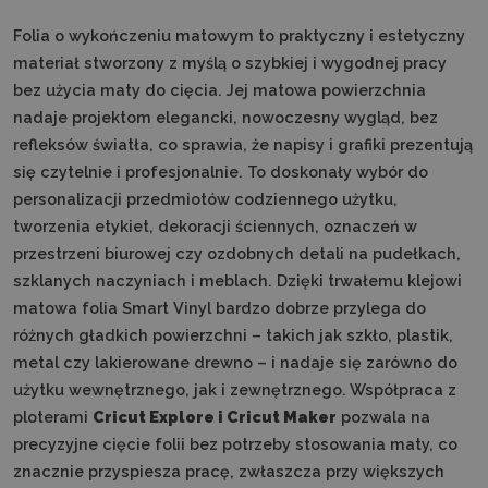
Folia o wykończeniu matowym to praktyczny i estetyczny
materiał stworzony z myślą o szybkiej i wygodnej pracy
bez użycia maty do cięcia. Jej matowa powierzchnia
nadaje projektom elegancki, nowoczesny wygląd, bez
refleksów światła, co sprawia, że napisy i grafiki prezentują
się czytelnie i profesjonalnie. To doskonały wybór do
personalizacji przedmiotów codziennego użytku,
tworzenia etykiet, dekoracji ściennych, oznaczeń w
przestrzeni biurowej czy ozdobnych detali na pudełkach,
szklanych naczyniach i meblach. Dzięki trwałemu klejowi
matowa folia Smart Vinyl bardzo dobrze przylega do
różnych gładkich powierzchni – takich jak szkło, plastik,
metal czy lakierowane drewno – i nadaje się zarówno do
użytku wewnętrznego, jak i zewnętrznego. Współpraca z
ploterami
Cricut Explore i Cricut Maker
pozwala na
precyzyjne cięcie folii bez potrzeby stosowania maty, co
znacznie przyspiesza pracę, zwłaszcza przy większych