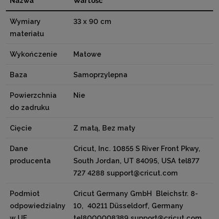
Nazwa
Wartość
Wymiary
33 x 90 cm
materiału
Wykończenie
Matowe
Baza
Samoprzylepna
Powierzchnia
Nie
do zadruku
Cięcie
Z matą, Bez maty
Dane
Cricut, Inc. 10855 S River Front Pkwy,
producenta
South Jordan, UT 84095, USA tel877
727 4288 support@cricut.com
Podmiot
Cricut Germany GmbH Bleichstr. 8-
odpowiedzialny
10, 40211 Düsseldorf, Germany
w UE
tel8000008389 support@cricut.com