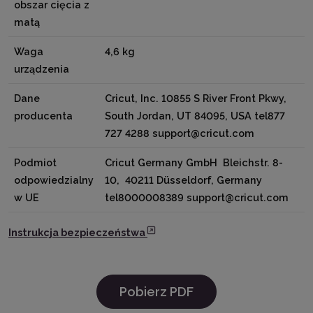
obszar cięcia z
matą
Waga
4,6 kg
urządzenia
Dane
Cricut, Inc. 10855 S River Front Pkwy,
producenta
South Jordan, UT 84095, USA tel877
727 4288 support@cricut.com
Podmiot
Cricut Germany GmbH Bleichstr. 8-
odpowiedzialny
10, 40211 Düsseldorf, Germany
w UE
tel8000008389 support@cricut.com
Instrukcja bezpieczeństwa
Pobierz PDF