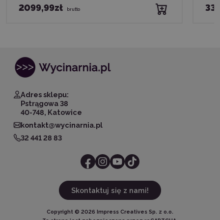
2099,99zł
334
brutto
Adres sklepu:
Pstrągowa 38
40-748, Katowice
kontakt@wycinarnia.pl
32 441 28 83
Skontaktuj się z nami!
Copyright ©
2026
Impress Creatives Sp. z o.o.