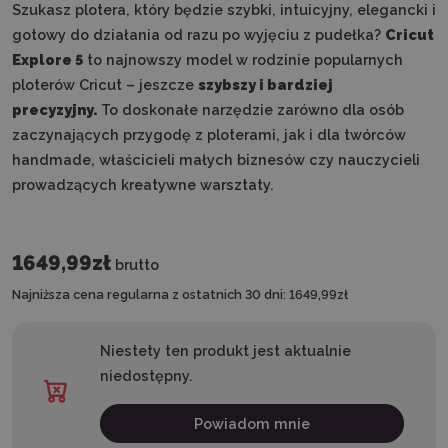
Szukasz plotera, który będzie szybki, intuicyjny, elegancki i
gotowy do działania od razu po wyjęciu z pudełka?
Cricut
Explore 5
to najnowszy model w rodzinie popularnych
ploterów Cricut – jeszcze
szybszy i bardziej
precyzyjny.
To doskonałe narzędzie zarówno dla osób
zaczynających przygodę z ploterami, jak i dla twórców
handmade, właścicieli małych biznesów czy nauczycieli
prowadzących kreatywne warsztaty.
1649,99zł
brutto
Najniższa cena regularna z ostatnich 30 dni:
1649,99zł
Niestety ten produkt jest aktualnie
niedostępny.
Powiadom mnie