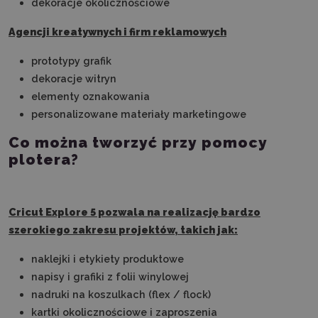
dekoracje okolicznościowe
Agencji kreatywnych i firm reklamowych
prototypy grafik
dekoracje witryn
elementy oznakowania
personalizowane materiały marketingowe
Co można tworzyć przy pomocy
plotera?
Cricut Explore 5 pozwala na realizację bardzo
szerokiego zakresu projektów, takich jak:
naklejki i etykiety produktowe
napisy i grafiki z folii winylowej
nadruki na koszulkach (flex / flock)
kartki okolicznościowe i zaproszenia