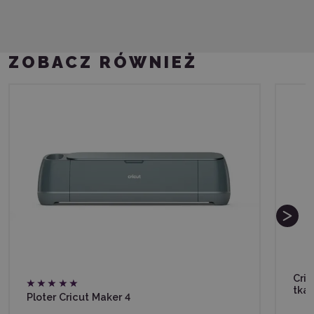
ZOBACZ RÓWNIEŻ
Cric
tkan
Ploter Cricut Maker 4