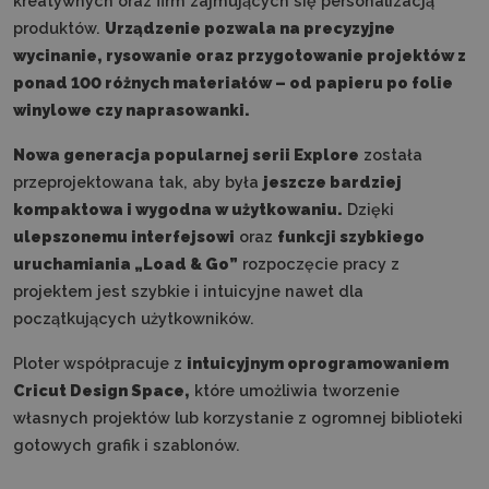
kreatywnych oraz firm zajmujących się personalizacją
produktów.
Urządzenie pozwala na precyzyjne
wycinanie, rysowanie oraz przygotowanie projektów z
ponad 100 różnych materiałów – od papieru po folie
winylowe czy naprasowanki.
Nowa generacja popularnej serii Explore
została
przeprojektowana tak, aby była
jeszcze bardziej
kompaktowa i wygodna w użytkowaniu.
Dzięki
ulepszonemu interfejsowi
oraz
funkcji szybkiego
uruchamiania „Load & Go”
rozpoczęcie pracy z
projektem jest szybkie i intuicyjne nawet dla
początkujących użytkowników.
Ploter współpracuje z
intuicyjnym oprogramowaniem
Cricut Design Space,
które umożliwia tworzenie
własnych projektów lub korzystanie z ogromnej biblioteki
gotowych grafik i szablonów.