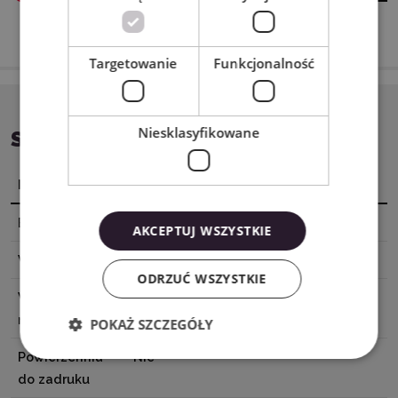
Targetowanie
Funkcjonalność
Niesklasyfikowane
SPECYFIKACJA
Nazwa
Wartość
Baza
Samoprzylepna
AKCEPTUJ WSZYSTKIE
Wykończenie
Matowe
ODRZUĆ WSZYSTKIE
Wymiary
30,5 x 183 cm
materiału
POKAŻ SZCZEGÓŁY
Powierzchnia
Nie
do zadruku