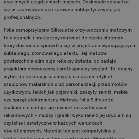
oraz innych urządzeniach tnących. Doskonale sprawdza
się w zastosowaniach zarówno hobbystycznych, jak i
profesjonalnych.
Folia samoprzylepna Silhouette o wykończeniu matowym
to elegancki i praktyczny materiał do cięcia ploterem,
który doskonale sprawdza się w projektach wymagających
subtelnego, stonowanego efektu. Jej matowa
powierzchnia eliminuje refleksy światła, co nadaje
projektom nowoczesny i profesjonalny wygląd. To idealny
wybór do dekoracji ściennych, oznaczeń, etykiet,
szablonów malarskich oraz personalizacji przedmiotów
użytkowych, takich jak pojemniki, zeszyty, ramki, meble
czy sprzęt elektroniczny. Matowa folia Silhouette
znakomicie nadaje się również do zastosowań
reklamowych – napisy i grafiki wykonane z jej użyciem są
czytelne i estetyczne w każdych warunkach
oświetleniowych. Materiał ten jest kompatybilny z
ploterami tnącymi, w tym urządzeniami Silhouette, co