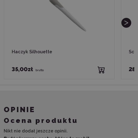
Haczyk Silhouette
Scra
35,00zł
28,
brutto
OPINIE
Ocena produktu
Nikt nie dodał jeszcze opinii.