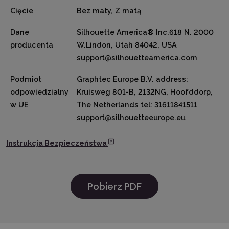
Cięcie
Bez maty, Z matą
Dane
Silhouette America® Inc.618 N. 2000
producenta
W.Lindon, Utah 84042, USA
support@silhouetteamerica.com
Podmiot
Graphtec Europe B.V. address:
odpowiedzialny
Kruisweg 801-B, 2132NG, Hoofddorp,
w UE
The Netherlands tel: 31611841511
support@silhouetteeurope.eu
Instrukcja Bezpieczeństwa
Pobierz PDF