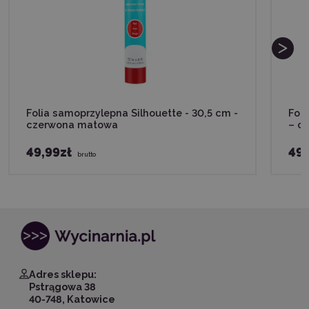
Folia samoprzylepna Silhouette - 30,5 cm -
Fol
czerwona matowa
– c
49,99zł
49,
brutto
Adres sklepu:
Pstrągowa 38
40-748, Katowice