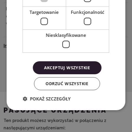
Podmiot
Graphtec Europe B.V. address:
Targetowanie
Funkcjonalność
odpowiedzialny
Kruisweg 801-B, 2132NG, Hoofddorp,
w UE
The Netherlands tel: 31611841511
support@silhouetteeurope.eu
Niesklasyfikowane
Instrukcja Bezpieczeństwa
AKCEPTUJ WSZYSTKIE
Pobierz PDF
ODRZUĆ WSZYSTKIE
POKAŻ SZCZEGÓŁY
PASUJĄCE URZĄDZENIA
Ten produkt możesz wykorzystać w połączeniu z
następującymi urządzeniami: