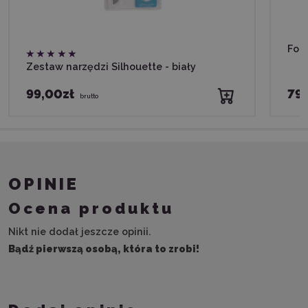
Foli
Zestaw narzędzi Silhouette - biały
99,00zł
79,
brutto
OPINIE
Ocena produktu
Nikt nie dodał jeszcze opinii.
Bądź pierwszą osobą, która to zrobi!