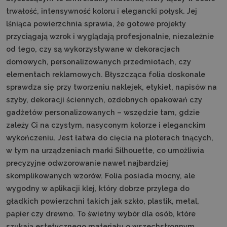
trwałość, intensywność koloru i elegancki połysk. Jej
lśniąca powierzchnia sprawia, że gotowe projekty
przyciągają wzrok i wyglądają profesjonalnie, niezależnie
od tego, czy są wykorzystywane w dekoracjach
domowych, personalizowanych przedmiotach, czy
elementach reklamowych. Błyszcząca folia doskonale
sprawdza się przy tworzeniu naklejek, etykiet, napisów na
szyby, dekoracji ściennych, ozdobnych opakowań czy
gadżetów personalizowanych – wszędzie tam, gdzie
zależy Ci na czystym, nasyconym kolorze i eleganckim
wykończeniu. Jest łatwa do cięcia na ploterach tnących,
w tym na urządzeniach marki Silhouette, co umożliwia
precyzyjne odwzorowanie nawet najbardziej
skomplikowanych wzorów. Folia posiada mocny, ale
wygodny w aplikacji klej, który dobrze przylega do
gładkich powierzchni takich jak szkło, plastik, metal,
papier czy drewno. To świetny wybór dla osób, które
szukają estetycznego materiału o wszechstronnym