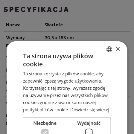
SPECYFIKACJA
Nazwa
Wartość
Wymiary
30,5 x 183 cm
materiału
×
Ta strona używa plików
Wykończenie
Błyszczące
cookie
ENGLISH
Baza
Samoprzylepna
Ta strona korzysta z plików cookie, aby
POLISH
zapewnić lepszą wygodę użytkowania.
Powierzchnia
Nie
Korzystając z tej strony, wyrażasz zgodę
do zadruku
na używanie przez nas wszystkich plików
cookie zgodnie z warunkami naszej
Cięcie
Z matą, Bez maty
polityki plików cookie.
Dowiedz się więcej
Dane
Silhouette America® Inc.618 N. 2000
Niezbędne
Wydajność
producenta
W.Lindon, Utah 84042, USA
support@silhouetteamerica.com