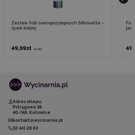
Zestaw folii samoprzylepnych Silhouette –
Fol
żywe kolory
jas
49,99zł
49,
brutto
Adres sklepu:
Pstrągowa 38
40-748, Katowice
kontakt@wycinarnia.pl
32 441 28 83