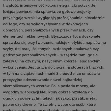
trwałość, intensywność koloru i elegancki połysk. Jej
lśniąca powierzchnia sprawia, że gotowe projekty
przyciągają wzrok i wyglądają profesjonalnie, niezależnie
od tego, czy są wykorzystywane w dekoracjach
domowych, personalizowanych przedmiotach, czy
elementach reklamowych. Błyszcząca folia doskonale
sprawdza się przy tworzeniu naklejek, etykiet, napisów na
szyby, dekoracji ściennych, ozdobnych opakowań czy
gadżetów personalizowanych – wszędzie tam, gdzie
zależy Ci na czystym, nasyconym kolorze i eleganckim
wykończeniu. Jest łatwa do cięcia na ploterach tnących,
w tym na urządzeniach marki Silhouette, co umożliwia
precyzyjne odwzorowanie nawet najbardziej
skomplikowanych wzorów. Folia posiada mocny, ale
wygodny w aplikacji klej, który dobrze przylega do
gładkich powierzchni takich jak szkło, plastik, metal,
papier czy drewno. To świetny wybór dla osób, które
szukają estetycznego materiału o wszechstronnym