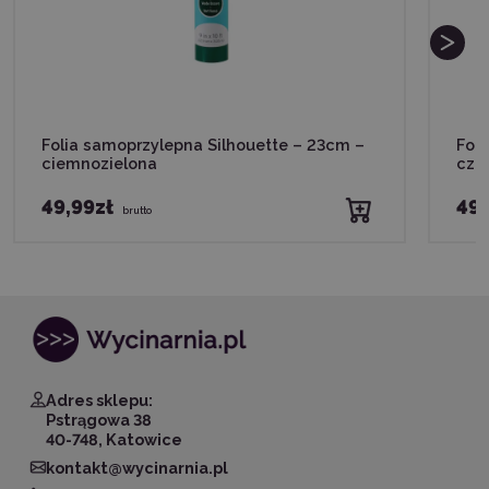
Folia samoprzylepna Silhouette – 23cm –
Fol
ciemnozielona
cza
49,99zł
49,
brutto
Adres sklepu:
Pstrągowa 38
40-748, Katowice
kontakt@wycinarnia.pl