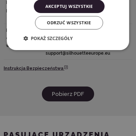
Dane
Silhouette America® Inc.618 N. 2000
AKCEPTUJ WSZYSTKIE
producenta
W.Lindon, Utah 84042, USA
support@silhouetteamerica.com
ODRZUĆ WSZYSTKIE
Podmiot
Graphtec Europe B.V. address:
POKAŻ SZCZEGÓŁY
odpowiedzialny
Kruisweg 801-B, 2132NG, Hoofddorp,
w UE
The Netherlands tel: 31611841511
support@silhouetteeurope.eu
Instrukcja Bezpieczeństwa
Pobierz PDF
PASUJĄCE URZĄDZENIA