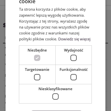
cookie
ENGLISH
Ta strona korzysta z plików cookie, aby
POLISH
zapewnić lepszą wygodę użytkowania.
Korzystając z tej strony, wyrażasz zgodę
SPECYFIKACJA
na używanie przez nas wszystkich plików
cookie zgodnie z warunkami naszej
Nazwa
Wartość
polityki plików cookie.
Dowiedz się więcej
Wymiary
22,9 x 305 cm
Niezbędne
Wydajność
materiału
Wykończenie
Błyszczące
Targetowanie
Funkcjonalność
Baza
Samoprzylepna
Cięcie
Bez maty, Z matą
Niesklasyfikowane
Powierzchnia
Nie
do zadruku