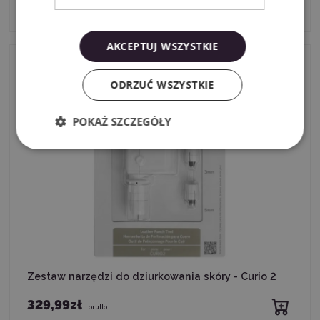
348,58zł
brutto
AKCEPTUJ WSZYSTKIE
ODRZUĆ WSZYSTKIE
POKAŻ SZCZEGÓŁY
Zestaw narzędzi do dziurkowania skóry - Curio 2
329,99zł
brutto