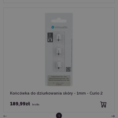
Końcówka do dziurkowania skóry - 1mm - Curio 2
189,99zł
brutto
2
1