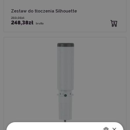
Zestaw do tłoczenia Silhouette
269,98zł
248,38zł
brutto
×