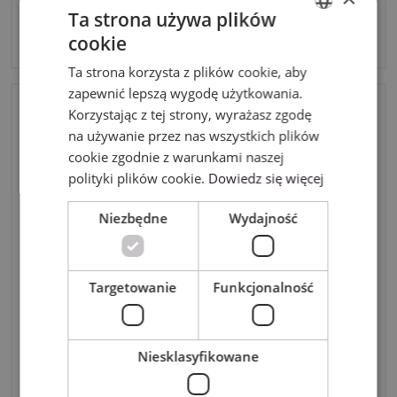
Narzędzie do grawerowania Silhouette Curio 2
Ta strona używa plików
189,99zł
cookie
brutto
ENGLISH
Ta strona korzysta z plików cookie, aby
POLISH
zapewnić lepszą wygodę użytkowania.
Korzystając z tej strony, wyrażasz zgodę
na używanie przez nas wszystkich plików
cookie zgodnie z warunkami naszej
polityki plików cookie.
Dowiedz się więcej
Niezbędne
Wydajność
Targetowanie
Funkcjonalność
Niesklasyfikowane
Zestaw do grawerowania Silhouette Curio 2
379,98zł