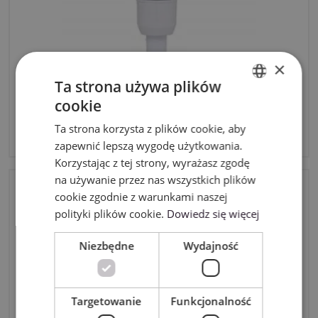
×
Ta strona używa plików
cookie
Auto uchwyt noża do cienkich tkanin Brother SDX
ENGLISH
Ta strona korzysta z plików cookie, aby
150,00zł
POLISH
brutto
zapewnić lepszą wygodę użytkowania.
Korzystając z tej strony, wyrażasz zgodę
na używanie przez nas wszystkich plików
cookie zgodnie z warunkami naszej
polityki plików cookie.
Dowiedz się więcej
Niezbędne
Wydajność
Targetowanie
Funkcjonalność