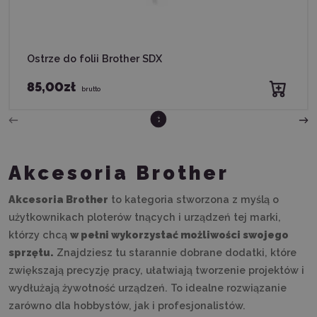
Ostrze do folii Brother SDX
85,00zł
brutto
2
3
1
Akcesoria Brother
Akcesoria Brother
to kategoria stworzona z myślą o
użytkownikach ploterów tnących i urządzeń tej marki,
którzy chcą
w pełni wykorzystać możliwości swojego
sprzętu.
Znajdziesz tu starannie dobrane dodatki, które
zwiększają precyzję pracy, ułatwiają tworzenie projektów i
wydłużają żywotność urządzeń. To idealne rozwiązanie
zarówno dla hobbystów, jak i profesjonalistów.