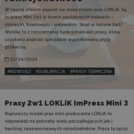
W naszej ofercie pojawił się nowy model pras LOKLiK. Są
to prasy Mini 2w1 w trzech pastelowych kolorach –
różowym, fioletowym i niebieskim. Skąd w nazwie 2w1?
Wynika to z rozszerzonej funkcjonalności prasy, którą
uzyskano poprzez specjalnie wyprofilowaną płytę
grzewczą.
10/24/2024
#
NOWOŚCI
#
SUBLIMACJA
#
PRASY TERMICZNA
Prasy 2w1 LOKLiK ImPress Mini 3
Najnowszy model pras mini producenta LOKLiK to
odpowiedź na potrzeby wielu początkujących jak i
bardziej zaawansowanych rękodzielników. Prasa ta łączy