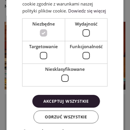
cookie zgodnie z warunkami naszej
Mini 3 jest stworzona dla Ciebie!
polityki plików cookie.
Dowiedz się więcej
Niezbędne
Wydajność
Targetowanie
Funkcjonalność
Niesklasyfikowane
AKCEPTUJ WSZYSTKIE
Podziel się tym wpisem ze
znajomymi!
ODRZUĆ WSZYSTKIE