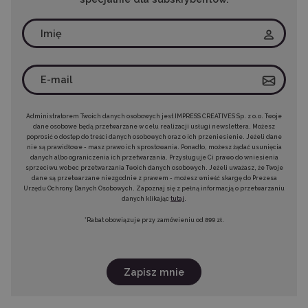
Administratorem Twoich danych osobowych jest IMPRESS CREATIVES Sp. z o.o. Twoje
dane osobowe będą przetwarzane w celu realizacji usługi newslettera. Możesz
poprosić o dostęp do treści danych osobowych oraz o ich przeniesienie. Jeżeli dane
nie są prawidłowe - masz prawo ich sprostowania. Ponadto, możesz żądać usunięcia
danych albo ograniczenia ich przetwarzania. Przysługuje Ci prawo do wniesienia
sprzeciwu wobec przetwarzania Twoich danych osobowych. Jeżeli uważasz, że Twoje
dane są przetwarzane niezgodnie z prawem - możesz wnieść skargę do Prezesa
Urzędu Ochrony Danych Osobowych. Zapoznaj się z pełną informacją o przetwarzaniu
danych klikając
tutaj
.
*Rabat obowiązuje przy zamówieniu od 899 zł.
Zapisz mnie