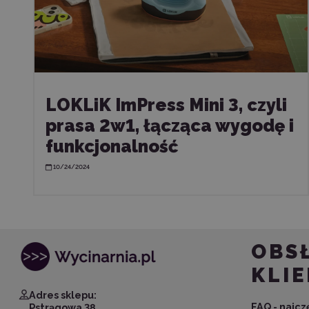
LOKLiK ImPress Mini 3, czyli
prasa 2w1, łącząca wygodę i
funkcjonalność
10/24/2024
OBS
KLI
Adres sklepu:
FAQ - najc
Pstrągowa 38