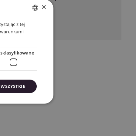
×
stając z tej
ENGLISH
z warunkami
POLISH
esklasyfikowane
 WSZYSTKIE