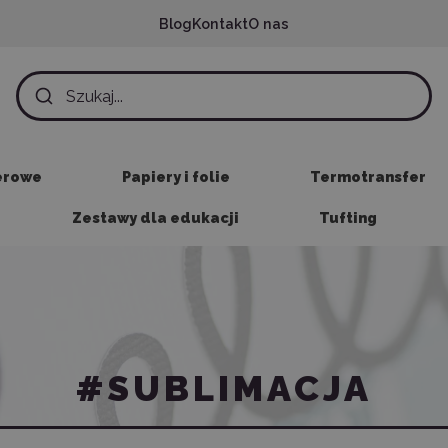
Blog
Kontakt
O nas
erowe
Papiery i folie
Termotransfer
Zestawy dla edukacji
Tufting
#SUBLIMACJA