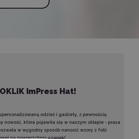
LOKLiK ImPress Hat!
 spersonalizowaną odzież i gadżety, z pewnością
ię nowość, która pojawiła się w naszym sklepie - prasa
pozwala w wygodny sposób nanosić wzory z folii
owej na powierzchnię czapek!