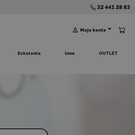
32 441 28 83
Moje konto
Szkolenia
Inne
OUTLET