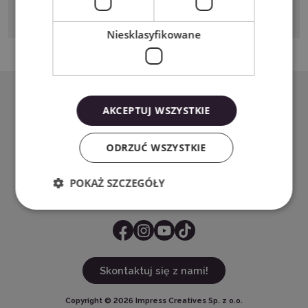
działania, eksperymentowania i podążania za własną
twórczą intuicją.
Niesklasyfikowane
AKCEPTUJ WSZYSTKIE
Adres sklepu:
ODRZUĆ WSZYSTKIE
Pstrągowa 38
40-748, Katowice
kontakt@wycinarnia.pl
POKAŻ SZCZEGÓŁY
32 441 28 83
Skontaktuj się z nami!
Copyright ©
2026
Impress Creatives Sp. z o.o.