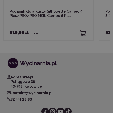
Podajnik do arkuszy Silhouette Cameo 4
Poda
Plus/PRO/PRO MKII, Cameo 5 Plus
3,4
619,99zł
519
brutto
Adres sklepu:
Pstrągowa 38
40-748, Katowice
kontakt@wycinarnia.pl
32 441 28 83