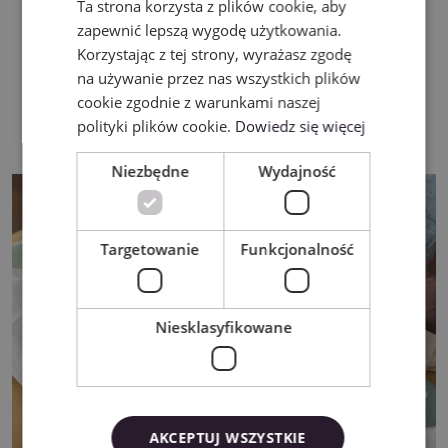
przygotowanie trwałych projektów na tkaninach.
Ta strona korzysta z plików cookie, aby
POLISH
zapewnić lepszą wygodę użytkowania.
Odpowiedni do pracy z ploterami Silhouette.
Korzystając z tej strony, wyrażasz zgodę
Doskonały do personalizacji odzieży, toreb, worków
na używanie przez nas wszystkich plików
oraz innych tekstyliów.
cookie zgodnie z warunkami naszej
Sprawdzi się zarówno dla początkujących, jak i osób
polityki plików cookie.
Dowiedz się więcej
regularnie wykonujących projekty kreatywne.
Niezbędne
Wydajność
Targetowanie
Funkcjonalność
Niesklasyfikowane
AKCEPTUJ WSZYSTKIE