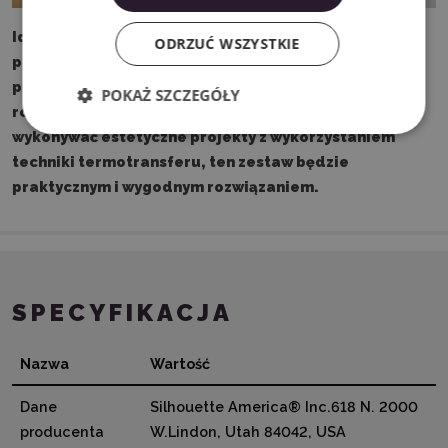
Idealny wybór dla osób zajmujących się rękodziełem,
ODRZUĆ WSZYSTKIE
personalizacją, szkół, przedszkoli oraz małych
pracowni kreatywnych. Jeśli chcesz wygodnie
POKAŻ SZCZEGÓŁY
rozpocząć tworzenie własnych naprasowanek i
wykonywać estetyczne projekty z wykorzystaniem
techniki termotransferu, ten zestaw będzie
praktycznym i wygodnym rozwiązaniem.
SPECYFIKACJA
Nazwa
Wartość
Dane
Silhouette America® Inc.618 N. 2000
producenta
W.Lindon, Utah 84042, USA