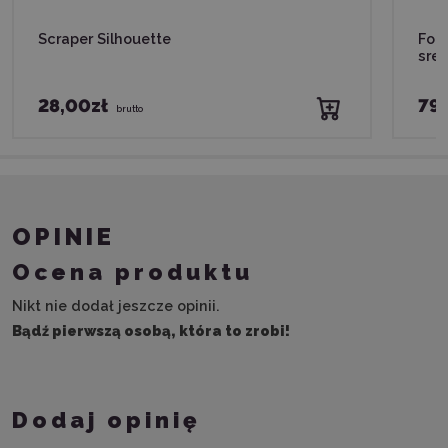
Scraper Silhouette
Foli
sre
28,00zł
79,
brutto
OPINIE
Ocena produktu
Nikt nie dodał jeszcze opinii.
Bądź pierwszą osobą, która to zrobi!
Dodaj opinię