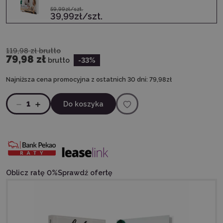
59,99zł/szt.
39,99zł/szt.
119,98 zł
brutto
79,98 zł
brutto
-33
%
Najniższa cena promocyjna z ostatnich 30 dni:
79,98zł
1
Do koszyka
Oblicz ratę 0%
Sprawdź ofertę