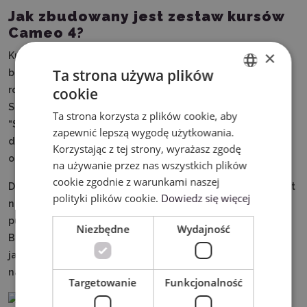
Jak zbudowany jest zestaw kursów
Cameo 4?
×
Kurs składa się z dwóch części. Pierwsza z nich – “Ploter
Ta strona używa plików
bez tajemnic” – podzielona jest tematycznie na 6
rozdziałów: “Poznaj swój ploter”, “Pierwsze kroki w
cookie
ENGLISH
Silhouette Studio”, “Ustawienia cięcia”, “Dbanie o sprzęt”,
Ta strona korzysta z plików cookie, aby
POLISH
“Szkicowanie”, “Cięcie wydruków”. W każdym z nich
zapewnić lepszą wygodę użytkowania.
dowiesz się na praktycznym przykładzie jak wykonać
Korzystając z tej strony, wyrażasz zgodę
opisane czynności.
na używanie przez nas wszystkich plików
cookie zgodnie z warunkami naszej
Druga część “Projektowanie bez tajemnic” podzielona jest
polityki plików cookie.
Dowiedz się więcej
na 5 rozdziałów: “Podstawowe narzędzia”, “Bazy i
pudełka”, “Wektoryzacja”, “Narzędzia tekstowe”, “Krzywe
Niezbędne
Wydajność
Beziera”.Dowiesz się w nich na praktycznym przykładzie
jak wykonać projekty za pomocą nowo poznanych
narzędzi.
Targetowanie
Funkcjonalność