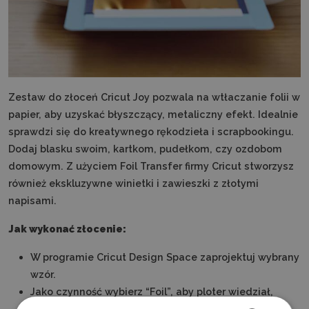
Zestaw do złoceń Cricut Joy pozwala na wtłaczanie folii w
papier, aby uzyskać błyszczący, metaliczny efekt. Idealnie
sprawdzi się do kreatywnego rękodzieła i scrapbookingu.
Dodaj blasku swoim, kartkom, pudełkom, czy ozdobom
domowym. Z użyciem Foil Transfer firmy Cricut stworzysz
również ekskluzywne winietki i zawieszki z złotymi
napisami.
Jak wykonać złocenie:
W programie Cricut Design Space zaprojektuj wybrany
wzór.
Jako czynność wybierz “Foil”, aby ploter wiedział,
która część projektu ma być wyzłocona.