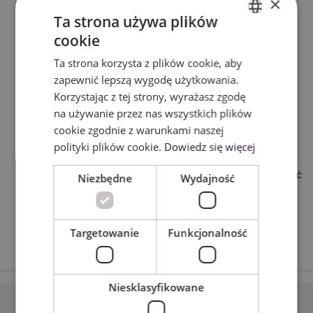
×
Na macie naklej arkusz papieru, a następnie umieść
Ta strona używa plików
na nim dedykowaną folę do złoceń.
cookie
ENGLISH
Folię mocno przyklej do papieru za pomocą taśmy.
Ta strona korzysta z plików cookie, aby
POLISH
Upewnij się, że folia nie jest pognieciona lub
zapewnić lepszą wygodę użytkowania.
pofalowana.
Korzystając z tej strony, wyrażasz zgodę
Zgodnie z wskazówkami w programie umieść
na używanie przez nas wszystkich plików
odpowiednią końcówkę w mocowaniu, a następnie
cookie zgodnie z warunkami naszej
całe narzędzie w uchwycie plotera.
polityki plików cookie.
Dowiedz się więcej
Ploter wykona złocenie.
Nie wyciągając maty z plotera możesz również wyciąć
Niezbędne
Wydajność
kształty z arkusza, aby stworzyć ozdoby wraz z
wyzłoconym szkicem.
Targetowanie
Funkcjonalność
Niesklasyfikowane