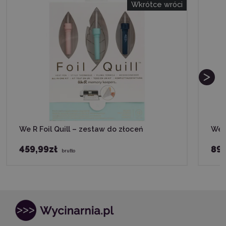
Wkrótce wróci
We R Foil Quill – zestaw do złoceń
We 
459,99zł
89,
brutto