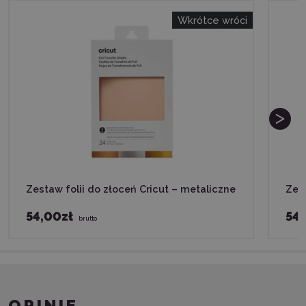
Wkrótce wróci
Zestaw folii do złoceń Cricut – metaliczne
Zest
54,00zł
54,
brutto
OPINIE