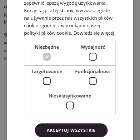
zapewnić lepszą wygodę użytkowania.
domowym. Dzięki korzystaniu z filtra nie zachodzi
Korzystając z tej strony, wyrażasz zgodę
potrzeba odprowadzania spalin na zewnątrz budynku, w
na używanie przez nas wszystkich plików
którym korzystasz z plotera.
cookie zgodnie z warunkami naszej
polityki plików cookie.
Dowiedz się więcej
Wymienny wkład składający się z trzech warstw – filtra
wstępnego, pośredniego oraz głównego – wychwyci
Niezbędne
Wydajność
zarówno większe cząsteczki jak i szkodliwe gazy i
nieprzyjemne zapachy.
Targetowanie
Funkcjonalność
Niesklasyfikowane
AKCEPTUJ WSZYSTKIE