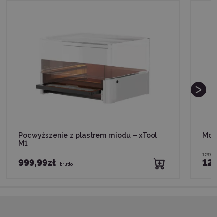
Podwyższenie z plastrem miodu – xTool
Mod
M1
1299,
999,99zł
124
brutto