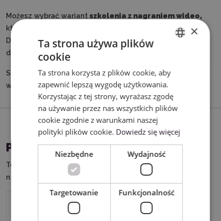
Możesz wybrać wariant
szkolenia z nagraniem wideo,
×
które otrzymasz do pobrania po zakończeniu spotkania.
Dzięki temu z łatwością wrócisz do omawianych treści w
Ta strona używa plików
dogodnym dla Ciebie momencie.
cookie
ENGLISH
Ta strona korzysta z plików cookie, aby
Szkolenia stacjonarne w siedzibie klienta są możliwe przy
POLISH
zapewnić lepszą wygodę użytkowania.
wcześniejszej konsultacji.
Korzystając z tej strony, wyrażasz zgodę
na używanie przez nas wszystkich plików
cookie zgodnie z warunkami naszej
polityki plików cookie.
Dowiedz się więcej
PASUJĄCE URZĄDZENIA
Niezbędne
Wydajność
Ten produkt możesz wykorzystać w połączeniu z
następującymi urządzeniami:
Targetowanie
Funkcjonalność
Brother SDX1250