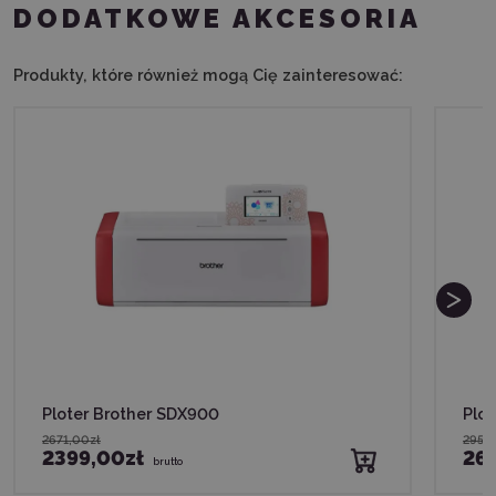
DODATKOWE AKCESORIA
Produkty, które również mogą Cię zainteresować:
Ploter Brother SDX900
Plo
2671,00zł
2952,
2399,00zł
26
brutto