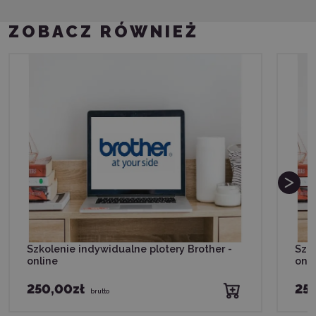
ZOBACZ RÓWNIEŻ
Szkolenie indywidualne plotery Brother -
Szko
online
onli
250,00zł
25
brutto