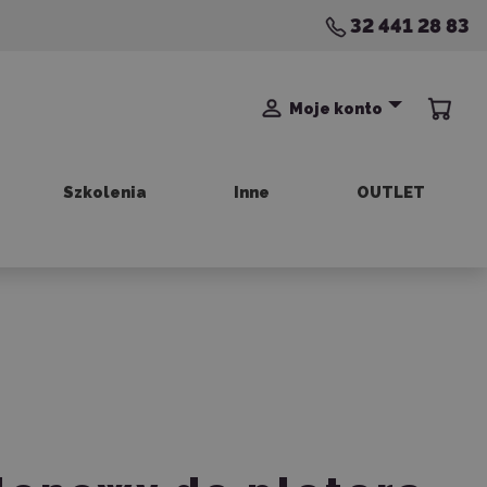
32 441 28 83
Moje konto
Szkolenia
Inne
OUTLET