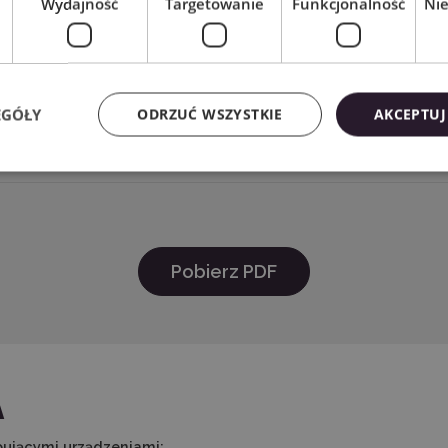
Wydajność
Targetowanie
Funkcjonalność
Ni
 CO.,LTD. Address: Building C, XinHang Technology Park, N
hen 518116, China Email:info@sky-cut.com Mobile: 0086166209
iosnków 11 40-750 Katowice NIP 9542821471 tel: +48 32 441 28 
EGÓŁY
ODRZUĆ WSZYSTKIE
AKCEPTUJ
Pobierz PDF
A
pującymi urządzeniami: