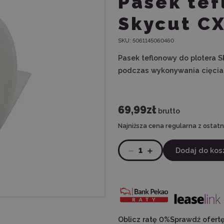
Pasek tef
Skycut C
SKU:
5061145060460
Pasek teflonowy do plotera S
podczas wykonywania cięcia
69,99zł
brutto
Najniższa cena regularna z ostatni
1
Dodaj do kos
Oblicz ratę 0%
Sprawdź ofert