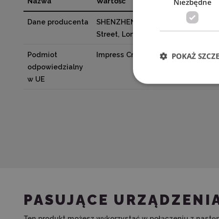
Nazwa
Wartość
Niezbędne
Dane producenta
SHENZHEN JINGWEIXIAN TECHNOLOGY
Street, Longgang District, Shenz
Podmiot
Impress Creatives sp. z o.o. Pierw
POKAŻ SZCZ
odpowiedzialny
w UE
PASUJĄCE URZĄDZENI
Ten produkt możesz wykorzystać w połączeniu z nastę