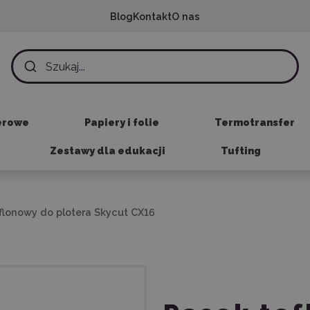
Blog
Kontakt
O nas
erowe
Papiery i folie
Termotransfer
Zestawy dla edukacji
Tufting
flonowy do plotera Skycut CX16