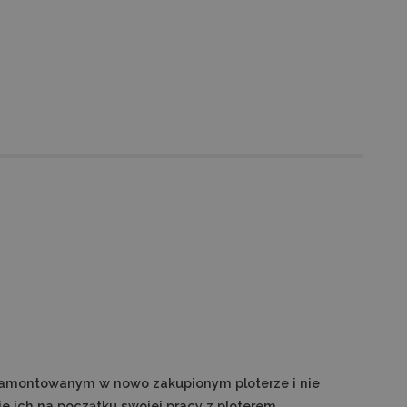
amontowanym w nowo zakupionym ploterze i nie
e ich na początku swojej pracy z ploterem.