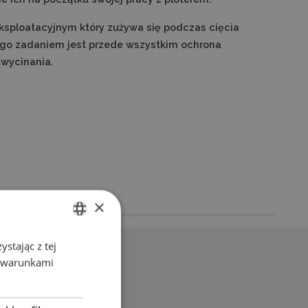
ksploatacyjnym który zużywa się podczas cięcia
go zadaniem jest przede wszystkim ochrona
 wycinania.
×
stając z tej
ENGLISH
z warunkami
POLISH