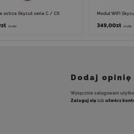
 ostrza Skycut seria C / CX
Moduł WIFI Skyc
9zł
349,00zł
brutto
brutto
Dodaj opinię
Wyłącznie zalogowani użytk
Zaloguj się
lub
utwórz kont