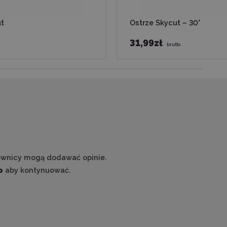
ut
Ostrze Skycut – 30°
31,99zł
brutto
ownicy mogą dodawać opinie.
o
aby kontynuować.