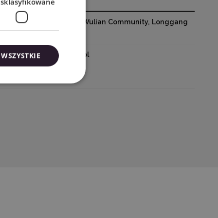
esklasyfikowane
o. 229, Qingshui Road, Wulian Community, Longgang
10421
83 / kontakt@wycinarnia.pl
 WSZYSTKIE