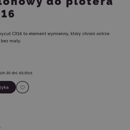
lonowy do plotera
X16
kycut CX16 to element wymienny, który chroni ostrze
 bez maty.
ch 30 dni:
69,99zł
zyka
ę