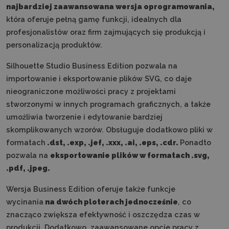
n
ajbardziej zaawansowana wersja oprogramowania,
która oferuje pełną gamę funkcji, idealnych dla
profesjonalistów oraz firm zajmujących się produkcją i
personalizacją produktów.
Silhouette Studio Business Edition pozwala na
importowanie i eksportowanie plików SVG, co daje
nieograniczone możliwości pracy z projektami
stworzonymi w innych programach graficznych, a także
umożliwia tworzenie i edytowanie bardziej
skomplikowanych wzorów. Obsługuje dodatkowo pliki w
formatach
.dst, .exp, .jef, .xxx, .ai, .eps, .cdr.
Ponadto
pozwala na
eksportowanie plików w formatach .svg,
.pdf, .jpeg.
Wersja Business Edition oferuje także funkcje
wycinania
na dwóch ploterach jednocześnie
, co
znacząco zwiększa efektywność i oszczędza czas w
produkcji. Dodatkowo, zaawansowane opcje pracy z