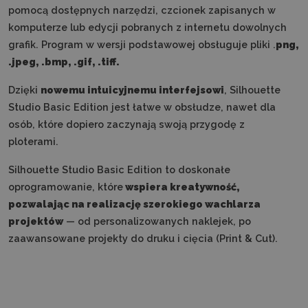
pomocą dostępnych narzędzi, czcionek zapisanych w
komputerze lub edycji pobranych z internetu dowolnych
grafik. Program w wersji podstawowej obsługuje pliki .
png,
.jpeg, .bmp, .gif, .tiff.
Dzięki
nowemu intuicyjnemu interfejsowi
, Silhouette
Studio Basic Edition jest łatwe w obsłudze, nawet dla
osób, które dopiero zaczynają swoją przygodę z
ploterami.
Silhouette Studio Basic Edition to doskonałe
oprogramowanie, które
wspiera kreatywność,
pozwalając na realizację szerokiego wachlarza
projektów
— od personalizowanych naklejek, po
zaawansowane projekty do druku i cięcia (Print & Cut).