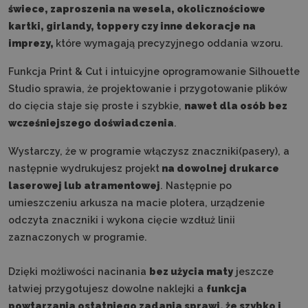
świece, zaproszenia na wesela, okolicznościowe
kartki, girlandy, toppery czy inne dekoracje na
imprezy,
które wymagają precyzyjnego oddania wzoru.
Funkcja Print & Cut i intuicyjne oprogramowanie Silhouette
Studio sprawia, że projektowanie i przygotowanie plików
do cięcia staje się proste i szybkie,
nawet dla osób bez
wcześniejszego doświadczenia
.
Wystarczy, że w programie włączysz znaczniki(pasery), a
następnie wydrukujesz projekt
na dowolnej drukarce
laserowej lub atramentowej
. Następnie po
umieszczeniu arkusza na macie plotera, urządzenie
odczyta znaczniki i wykona cięcie wzdłuż linii
zaznaczonych w programie.
Dzięki możliwości nacinania
bez użycia maty
jeszcze
łatwiej przygotujesz dowolne naklejki a
funkcja
powtarzania ostatniego zadania sprawi, że szybko i