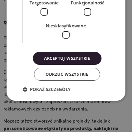
Targetowanie
Funkcjonalność
Wycinanie wydruków
Niesklasyfikowane
Ploter Silhouette Cameo 5 to doskonałe narzędzie do
cięcia wydruków w technologii Print & Cut, które oferuje
szerokie możliwości w zakresie tworzenia precyzyjnych,
AKCEPTUJ WSZYSTKIE
profesjonalnych projektów.
Dzięki zaawansowanej technologii i precyzyjnemu
ODRZUĆ WSZYSTKIE
systemowi cięcia, ploter Cameo 5 umożliwia dokładne
wycinanie kształtów z wydrukowanych grafik, co jest
POKAŻ SZCZEGÓŁY
idealne do produkcji naklejek, etykiet, kart
okolicznościowych, zaproszeń, a także materiałów
reklamowych czy ozdób na wydarzenia.
Możesz łatwo stworzyć unikalne projekty, takie jak
personalizowane etykiety na produkty, naklejki na