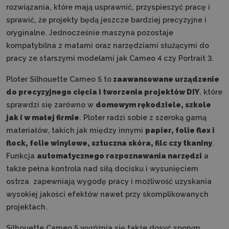
rozwiązania, które mają usprawnić, przyspieszyć pracę i
sprawić, że projekty będą jeszcze bardziej precyzyjne i
oryginalne. Jednocześnie maszyna pozostaje
kompatybilna z matami oraz narzędziami służącymi do
pracy ze starszymi modelami jak Cameo 4 czy Portrait 3.
Ploter Silhouette Cameo 5 to
zaawansowane urządzenie
do precyzyjnego cięcia i tworzenia projektów DIY
, które
sprawdzi się zarówno w
domowym rękodziele, szkole
jak i w małej firmie
. Ploter radzi sobie z szeroką gamą
materiałów, takich jak między innymi
papier, folie flex i
flock, folie winylowe, sztuczna skóra, filc czy tkaniny
.
Funkcja
automatycznego rozpoznawania narzędzi
a
także pełna kontrola nad siłą docisku i wysunięciem
ostrza zapewniają wygodę pracy i możliwość uzyskania
wysokiej jakości efektów nawet przy skomplikowanych
projektach.
Silhouette Cameo 5 wyróżnia się także dosyć sporym