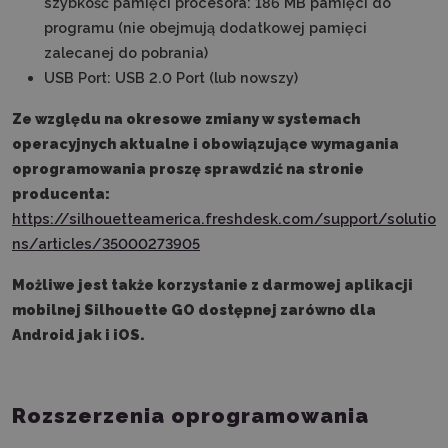
szybkość pamięci procesora: 186 MB pamięci do
programu (nie obejmują dodatkowej pamięci
zalecanej do pobrania)
USB Port: USB 2.0 Port (lub nowszy)
Ze względu na okresowe zmiany w systemach
operacyjnych aktualne i obowiązujące wymagania
oprogramowania proszę sprawdzić na stronie
producenta:
https://silhouetteamerica.freshdesk.com/support/solutio
ns/articles/35000273905
Możliwe jest także korzystanie z darmowej aplikacji
mobilnej Silhouette GO dostępnej zarówno dla
Android jak i iOS.
Rozszerzenia oprogramowania