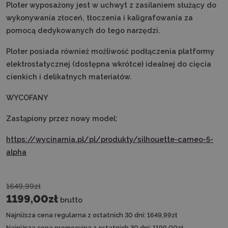
Ploter wyposażony jest w uchwyt z zasilaniem służący do
wykonywania złoceń, tłoczenia i kaligrafowania za
pomocą dedykowanych do tego narzędzi.
Ploter posiada również możliwość podłączenia platformy
elektrostatycznej (dostępna wkrótce) idealnej do cięcia
cienkich i delikatnych materiałów.
WYCOFANY
Zastąpiony przez nowy model:
https://wycinarnia.pl/pl/produkty/silhouette-cameo-5-
alpha
1649,99zł
1199,00zł
brutto
Najniższa cena regularna z ostatnich 30 dni:
1649,99zł
Najniższa cena promocyjna z ostatnich 30 dni:
1199,00zł