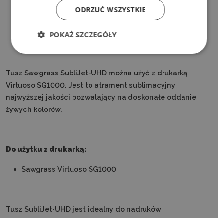
ODRZUĆ WSZYSTKIE
POKAŻ SZCZEGÓŁY
Tusz Sawgrass SubliJet-UHD można użyć z drukarką
Virtuoso SG1000. Jest to atrament sublimacyjny
najwyższej jakości pozwalający na doskonałe oddanie
żywych kolorów.
Do użytku z drukarką:
Sawgrass Virtuoso SG1000
Tusz SubliJet-UHD jest idealny do nadruków