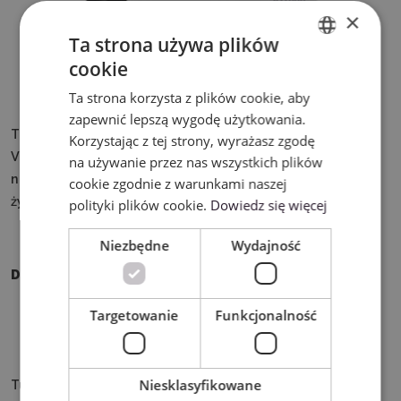
×
Ta strona używa plików
cookie
ENGLISH
Ta strona korzysta z plików cookie, aby
POLISH
zapewnić lepszą wygodę użytkowania.
Tusz Sawgrass SubliJet-UHD można użyć z drukarką
Korzystając z tej strony, wyrażasz zgodę
Virtuoso SG1000. Jest to atrament sublimacyjny
na używanie przez nas wszystkich plików
najwyższej jakości pozwalający na doskonałe oddanie
cookie zgodnie z warunkami naszej
żywych kolorów.
polityki plików cookie.
Dowiedz się więcej
Niezbędne
Wydajność
Do użytku z drukarką:
Sawgrass Virtuoso SG1000
Targetowanie
Funkcjonalność
Niesklasyfikowane
Tusz SubliJet-UHD jest idealny do nadruków