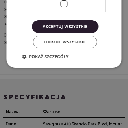
sublimacyjnych na materiałach poliestrowych. Za jego
pomocą możesz ozdobić koszulki, torby, kubki, breloczki,
bidony, czy etui. Świetne rezultaty można osiągnąć
również przy druku na dedykowanym vinylu.
AKCEPTUJ WSZYSTKIE
Okres przydatności żelu podany jest na opakowaniu
ODRZUĆ WSZYSTKIE
produktu.
POKAŻ SZCZEGÓŁY
SPECYFIKACJA
Nazwa
Wartość
Dane
Sawgrass 410 Wando Park Blvd, Mount