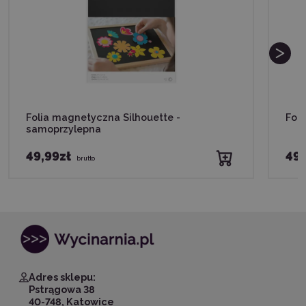
Folia magnetyczna Silhouette -
Foli
samoprzylepna
49,99zł
49,
brutto
Adres sklepu:
Pstrągowa 38
40-748, Katowice