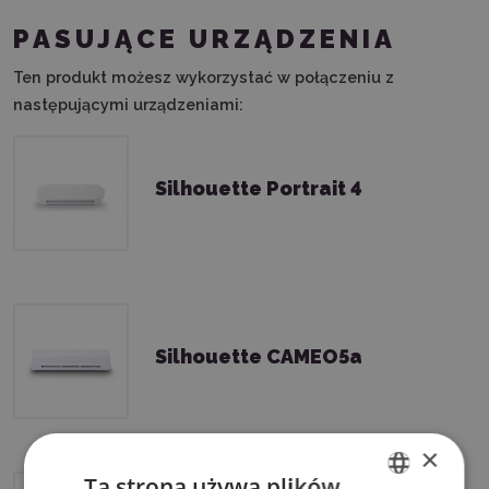
PASUJĄCE URZĄDZENIA
Ten produkt możesz wykorzystać w połączeniu z
następującymi urządzeniami:
Silhouette Portrait 4
Silhouette CAMEO5a
×
Ta strona używa plików