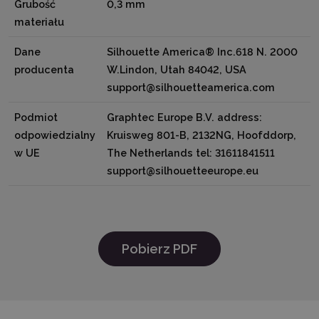
Grubość
0,3 mm
materiału
Dane
Silhouette America® Inc.618 N. 2000
producenta
W.Lindon, Utah 84042, USA
support@silhouetteamerica.com
Podmiot
Graphtec Europe B.V. address:
odpowiedzialny
Kruisweg 801-B, 2132NG, Hoofddorp,
w UE
The Netherlands tel: 31611841511
support@silhouetteeurope.eu
Pobierz PDF