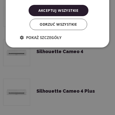
AKCEPTUJ WSZYSTKIE
Silhouette Portrait 3
ODRZUĆ WSZYSTKIE
POKAŻ SZCZEGÓŁY
Silhouette Cameo 4
Silhouette Cameo 4 Plus