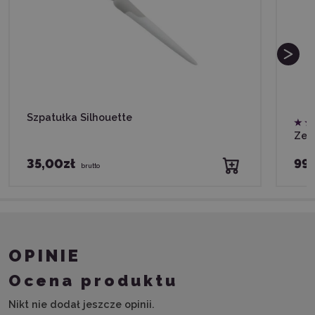
Szpatułka Silhouette
Zest
35,00zł
99,
brutto
OPINIE
Ocena produktu
Nikt nie dodał jeszcze opinii.