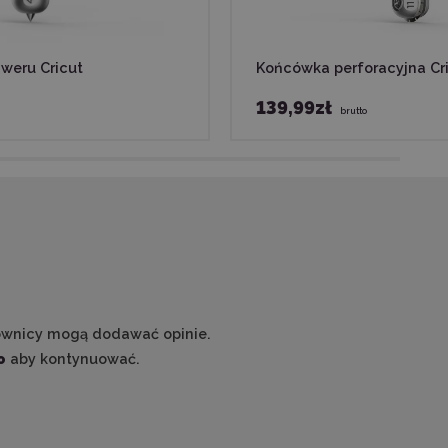
weru Cricut
Końcówka perforacyjna Cr
139,99zł
brutto
ownicy mogą dodawać opinie.
o
aby kontynuować.