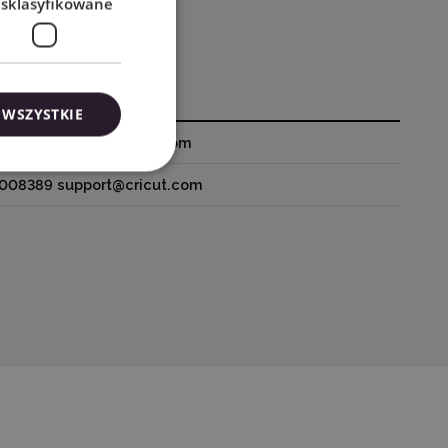
esklasyfikowane
 WSZYSTKIE
727 4288 support@cricut.com
0008389 support@cricut.com