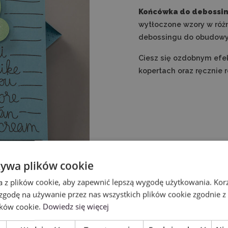
Końcówka do debossin
wytłoczone wzory w róż
debossingu do obudowy Q
Ciesz się ozdobnym efe
kopertach oraz ręcznie
żywa plików cookie
a z plików cookie, aby zapewnić lepszą wygodę użytkowania. Korzy
 zgodę na używanie przez nas wszystkich plików cookie zgodnie 
ików cookie.
Dowiedz się więcej