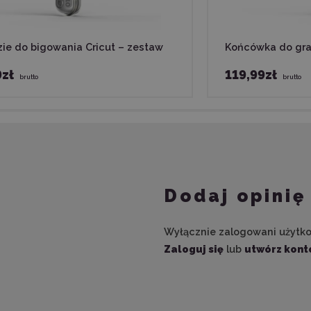
ie do bigowania Cricut – zestaw
Końcówka do gra
9zł
119,99zł
brutto
brutto
Dodaj opinię
Wyłącznie zalogowani użytk
Zaloguj się
lub
utwórz kont