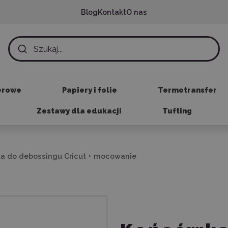
Blog
Kontakt
O nas
erowe
Papiery i folie
Termotransfer
Zestawy dla edukacji
Tufting
a do debossingu Cricut + mocowanie