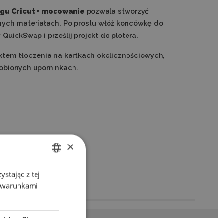
gu Cricut + mocowanie
pozwala stworzyć
nych materiałach. Po prostu włóż końcówkę do
uickSwap i prześlij projekt do plotera.
ktem tłoczenia na kartkach okolicznościowych,
 robionych upominkach.
×
stając z tej
ENGLISH
z warunkami
POLISH