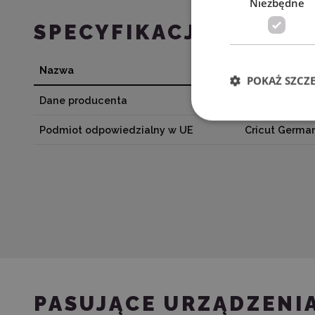
Niezbędne
SPECYFIKACJA
Nazwa
Wartość
POKAŻ SZCZ
Dane producenta
Cricut, Inc. 
Podmiot odpowiedzialny w UE
Cricut Germa
PASUJĄCE URZĄDZENI