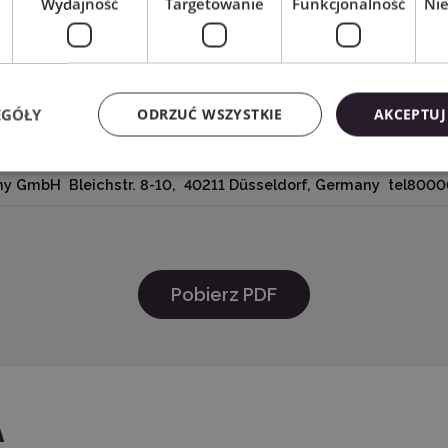
Wydajność
Targetowanie
Funkcjonalność
Ni
EGÓŁY
ODRZUĆ WSZYSTKIE
AKCEPTUJ
10855 S River Front Pkwy, South Jordan, UT 84095, USA tel877 
ny GmbH Bleichstr. 8-10, 40211 Düsseldorf, Germany tel800
Pobierz PDF
A