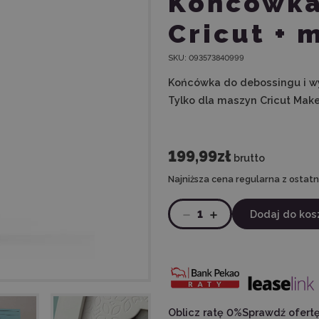
Końcówka
Cricut +
SKU:
093573840999
Końcówka do debossingu i w
Tylko dla maszyn Cricut Mak
199,99zł
brutto
Najniższa cena regularna z ostatni
1
Dodaj do kos
Oblicz ratę 0%
Sprawdź ofert