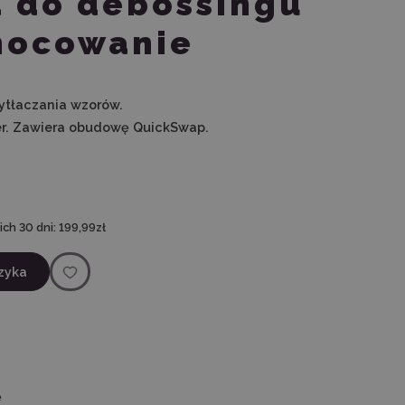
 do debossingu
 mocowanie
ytłaczania wzorów.
er. Zawiera obudowę QuickSwap.
ch 30 dni:
199,99zł
zyka
ę