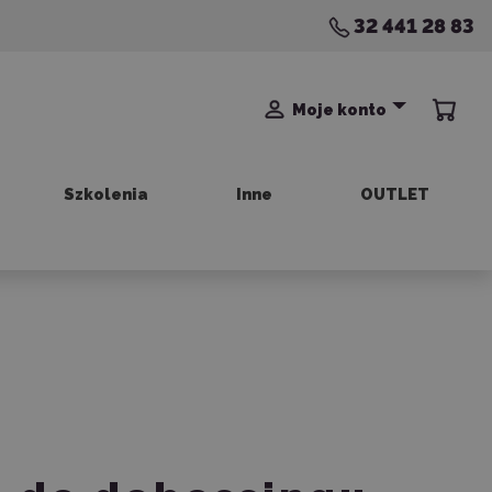
32 441 28 83
Moje konto
Szkolenia
Inne
OUTLET