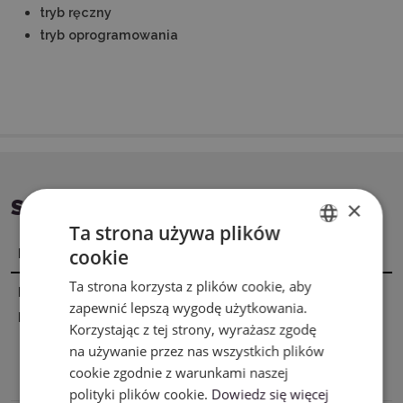
tryb ręczny
tryb oprogramowania
SPECYFIKACJA
×
Ta strona używa plików
cookie
Nazwa
Wartość
ENGLISH
Ta strona korzysta z plików cookie, aby
POLISH
Dane
FLUX Inc. Adres: 1F., No. 79-3, Ln. 209,
zapewnić lepszą wygodę użytkowania.
producenta
Sec. 2, Xinnong St., Yangmei Dist.,
Korzystając z tej strony, wyrażasz zgodę
Taoyuan City 326015, Taiwan Kontakt:
na używanie przez nas wszystkich plików
Jim Yu E-mail: jim@flux3dp.com
cookie zgodnie z warunkami naszej
Telefon: +886-2-6605-7055
polityki plików cookie.
Dowiedz się więcej