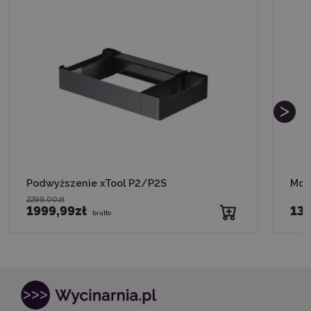
Podwyższenie xTool P2/P2S
Mod
2299,00zł
1999,99zł
139
brutto