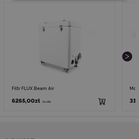
Filtr FLUX Beam Air
Mod
6265,00zł
31
brutto