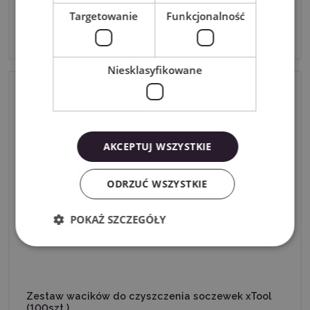
Moduł obrotowy xTool RA3 - P2/P2S
Targetowanie
Funkcjonalność
1599,99zł
brutto
Niesklasyfikowane
AKCEPTUJ WSZYSTKIE
ODRZUĆ WSZYSTKIE
POKAŻ SZCZEGÓŁY
Zestaw wacików do czyszczenia soczewek xTool
(100szt.)