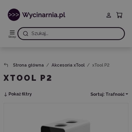
Szukaj...
Sklep
Strona główna
Akcesoria xTool
xTool P2
XTOOL P2
Pokaż filtry
Sortuj:
Trafność