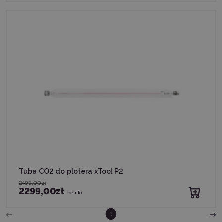
Tuba CO2 do plotera xTool P2
2499,00zł
2299,00zł
brutto
2
3
1