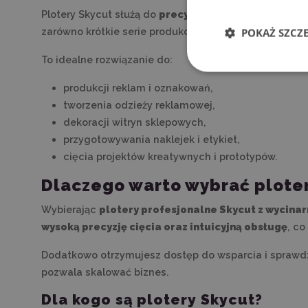
Plotery Skycut służą do
precyzyjnego wycinania foli
zarówno krótkie serie produkcyjne, jak i pojedyncze, 
POKAŻ SZCZ
To idealne rozwiązanie do:
produkcji reklam i oznakowań,
tworzenia odzieży reklamowej,
dekoracji witryn sklepowych,
przygotowywania naklejek i etykiet,
cięcia projektów kreatywnych i prototypów.
Dlaczego warto wybrać ploter
Wybierając
plotery profesjonalne Skycut z wycinar
wysoką precyzję cięcia oraz intuicyjną obsługę
, co
Dodatkowo otrzymujesz dostęp do wsparcia i sprawdzo
pozwala skalować biznes.
Dla kogo są plotery Skycut?