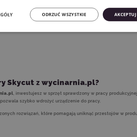
i samoprzylepnych, flex, flock, papieru, szablonów oraz g
spersonalizowane projekty.
EGÓŁY
ODRZUĆ WSZYSTKIE
AKCEPTUJ
y Skycut z wycinarnia.pl?
nia.pl
, inwestujesz w sprzęt sprawdzony w pracy produkcyjn
 pozwala szybko wdrożyć urządzenie do pracy.
nych rozwiązań, które pomagają uniknąć przestojów w produkcj