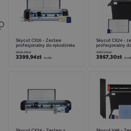
ł
Skycut CX16 - Zestaw
Skycut CX24 - z
profesjonalny do rękodzieła
profesjonalny do 
3616,99zł
4397,00zł
3399,94zł
3957,30zł
brutto
brutt
Skycut CX24 - Zestaw z
Skycut V48 - Ze