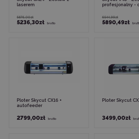
laserem
profesjonalny - 
5876,00zł
6544,99zł
5236,30zł
5890,49zł
brutto
brut
Ploter Skycut CX16 +
Ploter Skycut C
autofeeder
2799,00zł
3499,00zł
brutto
brut