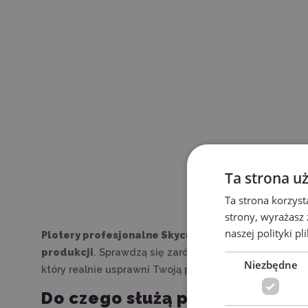
Ta strona u
Ta strona korzyst
strony, wyrażasz
naszej polityki pl
Plotery profesjonalne Skycut
to zaawansowane urzą
produkcji
. Sprawdzą się zarówno w profesjonalnych d
Niezbędne
który realnie usprawni Twoją pracę i podniesie jakość r
Do czego służą plotery profe