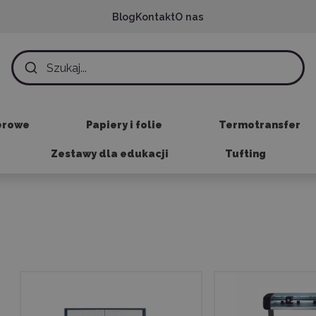
Blog
Kontakt
O nas
erowe
Papiery i folie
Termotransfer
Zestawy dla edukacji
Tufting