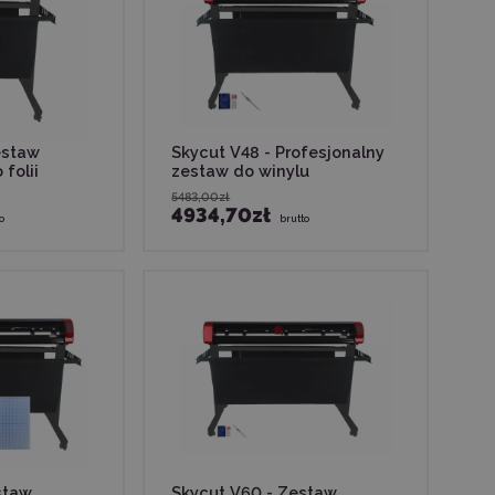
estaw
Skycut V48 - Profesjonalny
folii
zestaw do winylu
5483,00zł
4934,70zł
o
brutto
staw
Skycut V60 - Zestaw