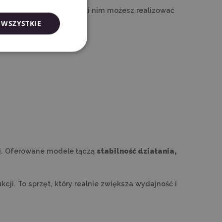
rafik reklamowych
. Dzięki nim możesz realizować
 WSZYSTKIE
ej. Oferowane modele łączą
stabilność działania,
i. To sprzęt, który realnie zwiększa wydajność i