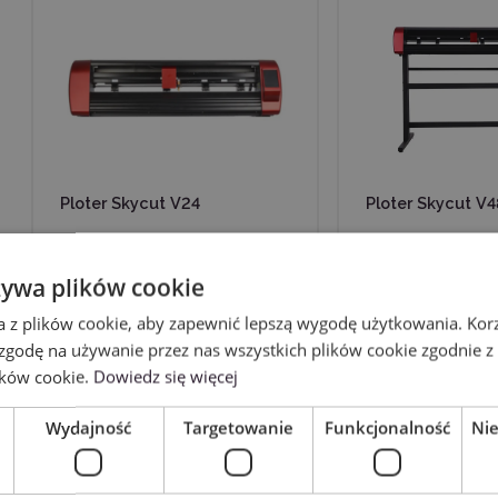
Ploter Skycut V24
Ploter Skycut V4
4109,99zł
4849,00zł
brutto
brut
żywa plików cookie
Poprzednia
1
a z plików cookie, aby zapewnić lepszą wygodę użytkowania. Korzy
 zgodę na używanie przez nas wszystkich plików cookie zgodnie 
ików cookie.
Dowiedz się więcej
dzenia tnące przeznaczone dla firm, które oczekują
precyzji
rukarniach, studiach reklamy, jak i w pracowniach zajmujących
Wydajność
Targetowanie
Funkcjonalność
Ni
ealizacji – ta kategoria jest dla Ciebie.
sjonalne Skycut?