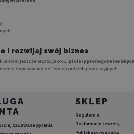
owanych wzorach
ę
lnych
 i rozwijaj swój biznes
klientom jeszcze lepszą jakość,
plotery profesjonalne Skycu
ządzenie dopasowane do Twoich potrzeb produkcyjnych.
ŁUGA
SKLEP
ENTA
Regulamin
Reklamacje i zwroty
zęściej zadawane pytania
Polityka prywatności
borze sprzętu