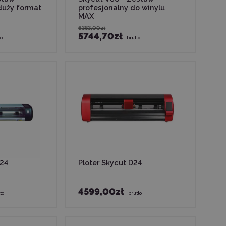
duży format
profesjonalny do winylu
MAX
6383,00zł
5744,70zł
to
brutto
X24
Ploter Skycut D24
4599,00zł
to
brutto