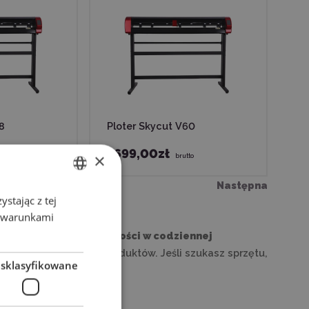
8
Ploter Skycut V60
5699,00zł
×
to
brutto
Następna
stając z tej
ENGLISH
z warunkami
POLISH
, szybkości i niezawodności w codziennej
 się personalizacją produktów. Jeśli szukasz sprzętu,
esklasyfikowane