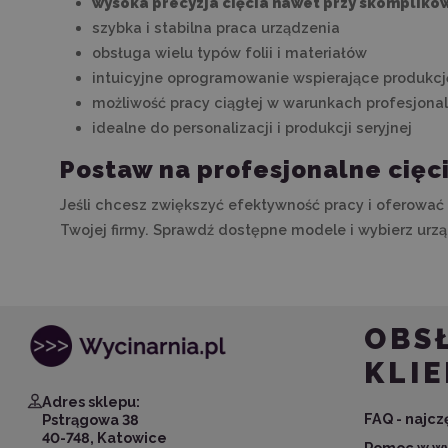
wysoka precyzja cięcia nawet przy skomplik
szybka i stabilna praca urządzenia
obsługa wielu typów folii i materiałów
intuicyjne oprogramowanie wspierające produkcj
możliwość pracy ciągłej w warunkach profesjona
idealne do personalizacji i produkcji seryjnej
Postaw na profesjonalne cięcie
Jeśli chcesz zwiększyć efektywność pracy i oferować 
Twojej firmy. Sprawdź dostępne modele i wybierz ur
OBS
KLI
Adres sklepu:
FAQ - najc
Pstrągowa 38
40-748, Katowice
Pomoc w wy