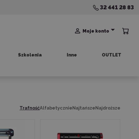
32 441 28 83
Moje konto
Szkolenia
Inne
OUTLET
Trafność
Alfabetycznie
Najtańsze
Najdroższe