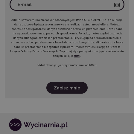
Administratorem Twoich danych osobowych jest IMPRESS CREATIVES Sp. z o.o. Twoje
dane osobowe będą przetwarzane w celu realizacji usługi newslettera. Możesz
poprosić o dostęp do treści danych osobowych oraz o ich przeniesienie. Jeżeli dane
nie są prawidłowe - masz prawo ich sprostowania. Ponadto, możesz żądać usunięcia
danych albo ograniczenia ich przetwarzania. Przysługuje Ci prawo do wniesienia
sprzeciwu wobec przetwarzania Twoich danych osobowych. Jeżeli uważasz, że Twoje
dane są przetwarzane niezgodnie z prawem - możesz wnieść skargę do Prezesa
Urzędu Ochrony Danych Osobowych. Zapoznaj się z pełną informacją o przetwarzaniu
danych klikając
tutaj
.
*Rabat obowiązuje przy zamówieniu od 899 zł.
Zapisz mnie