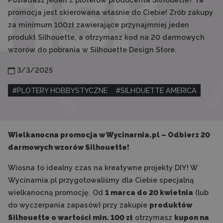
promocja jest skierowana właśnie do Ciebie! Zrób zakupy
za minimum 100zł zawierające przynajmniej jeden
produkt Silhouette, a otrzymasz kod na 20 darmowych
wzorów do pobrania w Silhouette Design Store.
3/3/2025
#
PLOTERY HOBBYSTYCZNE
#
SILHOUETTE AMERICA
Wielkanocna promocja w Wycinarnia.pl – Odbierz 20
darmowych wzorów Silhouette!
Wiosna to idealny czas na kreatywne projekty DIY! W
Wycinarnia.pl przygotowaliśmy dla Ciebie specjalną
wielkanocną promocję. Od
1 marca do 20 kwietnia
(lub
do wyczerpania zapasów) przy zakupie
produktów
Silhouette o wartości min. 100 zł
otrzymasz
kupon na