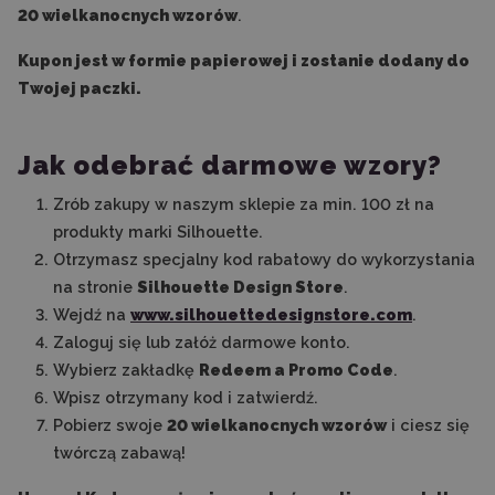
20 wielkanocnych wzorów
.
Kupon jest w formie papierowej i zostanie dodany do
Twojej paczki.
Jak odebrać darmowe wzory?
Zrób zakupy w naszym sklepie za min. 100 zł na
produkty marki Silhouette.
Otrzymasz specjalny kod rabatowy do wykorzystania
na stronie
Silhouette Design Store
.
Wejdź na
www.silhouettedesignstore.com
.
Zaloguj się lub załóż darmowe konto.
Wybierz zakładkę
Redeem a Promo Code
.
Wpisz otrzymany kod i zatwierdź.
Pobierz swoje
20 wielkanocnych wzorów
i ciesz się
twórczą zabawą!