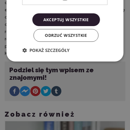
chyba żadna inna metoda nie nadaje projektom tak
eleganckiego wyglądu jak złocenie. Idealnie sprawdzi się
do ozdabiania zaproszeń, podziękowań, kartek
AKCEPTUJ WSZYSTKIE
okolicznościowych, ale również do personalizowania
różnego rodzaju przedmiotów. Jeśli więc zajmujesz się
ODRZUĆ WSZYSTKIE
rękodziełem i poszukujesz czegoś, co urozmaici Twoje
projekty, warto zwrócić uwagę na produkty We R Memory
POKAŻ SZCZEGÓŁY
Keepers i ich dedykowaną do złoceń serię Foil Quill.
Podziel się tym wpisem ze
znajomymi!
Zobacz również