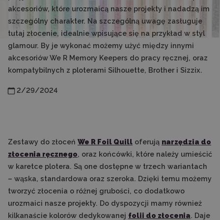
akcesoriów, które urozmaicą nasze projekty i nadadzą im
szczególny charakter. Na szczególną uwagę zasługuje
tutaj złocenie, idealnie wpisujące się na przykład w styl
glamour. By je wykonać możemy użyć między innymi
akcesoriów We R Memory Keepers do pracy ręcznej, oraz
kompatybilnych z ploterami Silhouette, Brother i Sizzix.
2/29/2024
Zestawy do złoceń
We R Foil Quill
oferują
narzędzia do
złocenia ręcznego
, oraz końcówki, które należy umieścić
w karetce plotera. Są one dostępne w trzech wariantach
– wąska, standardowa oraz szeroka. Dzięki temu możemy
tworzyć złocenia o różnej grubości, co dodatkowo
urozmaici nasze projekty. Do dyspozycji mamy również
kilkanaście kolorów dedykowanej
folii do złocenia
. Daje