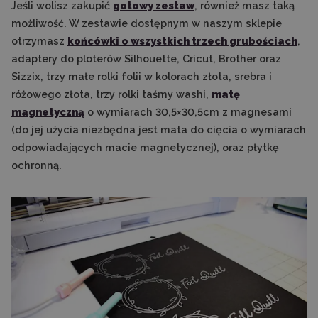
Jeśli wolisz zakupić
gotowy zestaw
, również masz taką
możliwość. W zestawie dostępnym w naszym sklepie
otrzymasz
końcówki o wszystkich trzech grubościach
,
adaptery do ploterów Silhouette, Cricut, Brother oraz
Sizzix, trzy małe rolki folii w kolorach złota, srebra i
różowego złota, trzy rolki taśmy washi,
matę
magnetyczną
o wymiarach 30,5×30,5cm z magnesami
(do jej użycia niezbędna jest mata do cięcia o wymiarach
odpowiadających macie magnetycznej), oraz płytkę
ochronną.