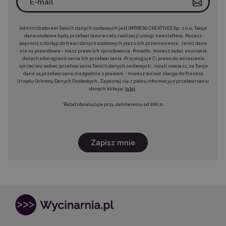
Administratorem Twoich danych osobowych jest IMPRESS CREATIVES Sp. z o.o. Twoje
dane osobowe będą przetwarzane w celu realizacji usługi newslettera. Możesz
poprosić o dostęp do treści danych osobowych oraz o ich przeniesienie. Jeżeli dane
nie są prawidłowe - masz prawo ich sprostowania. Ponadto, możesz żądać usunięcia
danych albo ograniczenia ich przetwarzania. Przysługuje Ci prawo do wniesienia
sprzeciwu wobec przetwarzania Twoich danych osobowych. Jeżeli uważasz, że Twoje
dane są przetwarzane niezgodnie z prawem - możesz wnieść skargę do Prezesa
Urzędu Ochrony Danych Osobowych. Zapoznaj się z pełną informacją o przetwarzaniu
danych klikając
tutaj
.
*Rabat obowiązuje przy zamówieniu od 899 zł.
Zapisz mnie